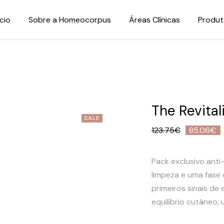
ício
Sobre a Homeocorpus
Áreas Clínicas
Produt
The Revital
SALE
123.75
€
85.06
€
O
O
preço
preço
original
atual
era:
é:
Pack exclusivo anti
123.75€.
85.06€.
limpeza e uma fase
primeiros sinais de
equilíbrio cutâneo, u