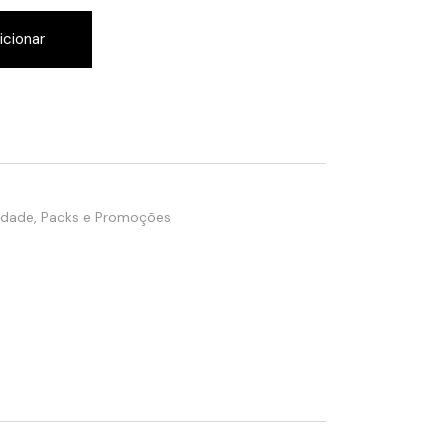
icionar
Idade
,
Packs e Promoções