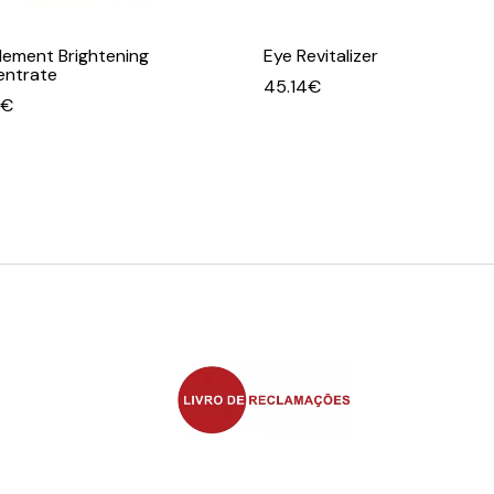
lement Brightening
Eye Revitalizer
ntrate
45.14
€
€