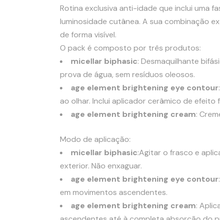
Rotina exclusiva anti-idade que inclui uma f
luminosidade cutânea. A sua combinação excl
de forma visível.
O pack é composto por três produtos:
micellar biphasic
: Desmaquilhante bifás
prova de água, sem resíduos oleosos.
age element brightening eye contour
ao olhar. Inclui aplicador cerâmico de efeito f
age element brightening cream
: Crem
Modo de aplicação:
micellar biphasic
:Agitar o frasco e apl
exterior. Não enxaguar.
age element brightening eye contour
em movimentos ascendentes.
age element brightening cream
: Apli
ascendentes até à completa absorção do p