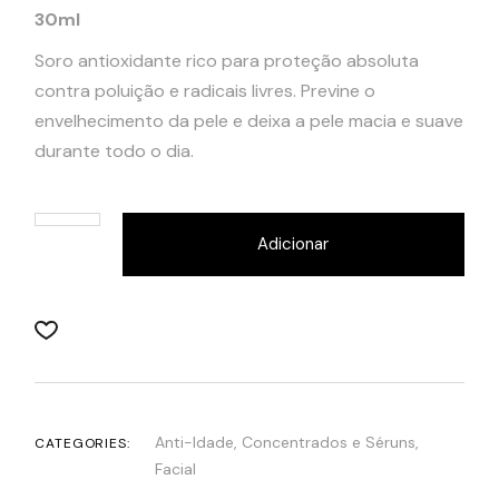
30ml
Soro antioxidante rico para proteção absoluta
contra poluição e radicais livres.
Previne o
envelhecimento da pele e deixa a pele macia e suave
durante todo o dia.
Adicionar
Anti-Idade
,
Concentrados e Séruns
,
CATEGORIES:
Facial