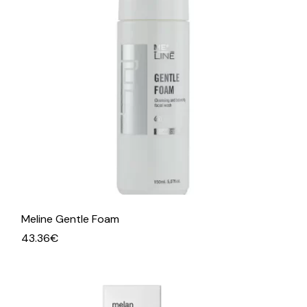
Meline Gentle Foam
43.36
€