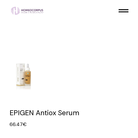
Skip
to
the
content
EPIGEN Antiox Serum
66.47
€