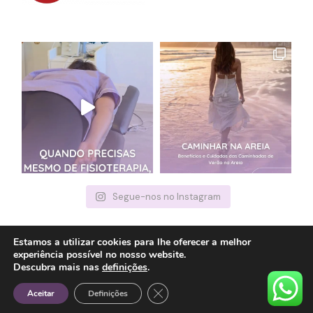
Segue-nos no Instagram
Estamos a utilizar cookies para lhe oferecer a melhor
experiência possível no nosso website.
© 2022
Cláudia Carreira
, Todos os Direitos Reservados
Descubra mais nas
definições
.
Close GDPR Cookie Banner
Aceitar
Definições