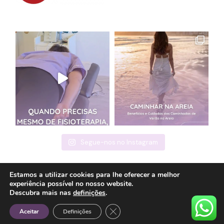
Segue-nos no Instagram
Estamos a utilizar cookies para lhe oferecer a melhor
experiência possível no nosso website.
© 2022
Cláudia Carreira
, Todos os Direitos Reservados
Descubra mais nas
definições
.
Close GDPR Cookie Banner
Aceitar
Definições