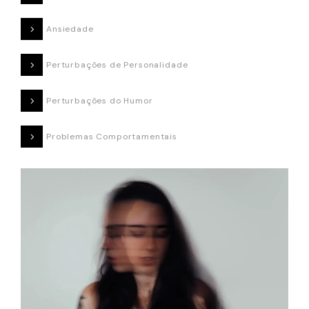
Ansiedade
Perturbações de Personalidade
Perturbações do Humor
Problemas Comportamentais