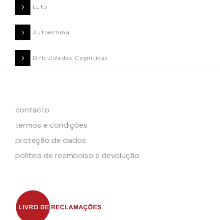
Luto
Autoestima
Dificuldades Cognitivas
contacto
termos e condições
proteção de dados
política de reembolso e devolução