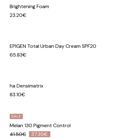
Brightening Foam
23.20
€
EPIGEN Total Urban Day Cream SPF20
65.83
€
ha Densimatrix
83.10
€
SALE
Melan 130 Pigment Control
41.50
€
37.35
€
O
O