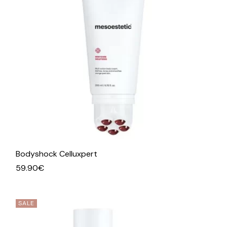
Bodyshock Celluxpert
59.90
€
SALE