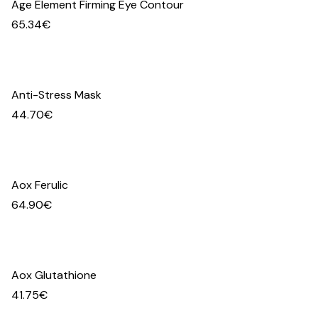
Age Element Firming Eye Contour
65.34
€
Anti-Stress Mask
44.70
€
Aox Ferulic
64.90
€
Aox Glutathione
41.75
€