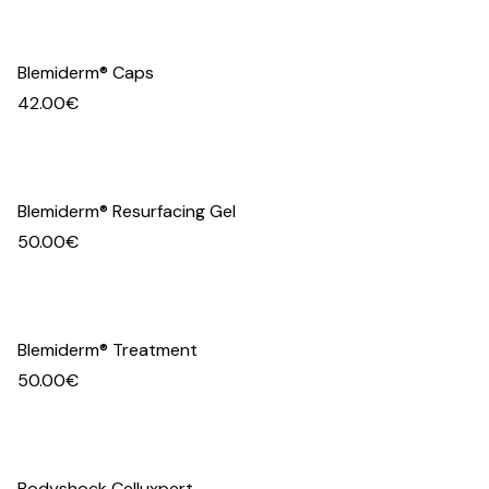
Blemiderm® Caps
42.00
€
Blemiderm® Resurfacing Gel
50.00
€
Blemiderm® Treatment
50.00
€
Bodyshock Celluxpert