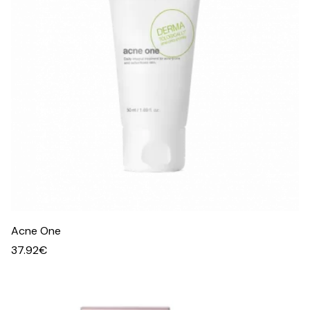
Acne One
37.92
€