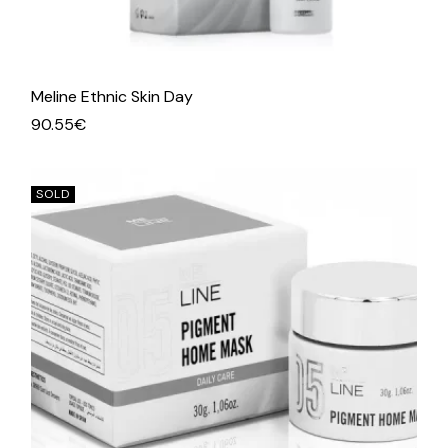
Meline Ethnic Skin Day
90.55
€
SOLD