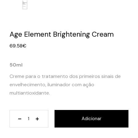
Age Element Brightening Cream
69.58
€
50ml
Creme para o tratamento dos primeiros sinais de
envelhecimento, iluminador com ação
multiantioxidante.
Age Element Brightening Cream quantity
Adicionar