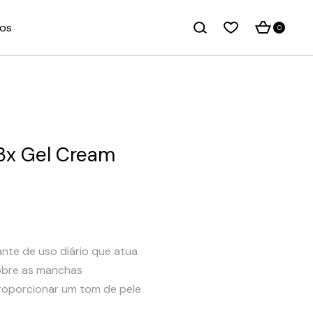
os
0
3x Gel Cream
te de uso diário que atua
obre as manchas
roporcionar um tom de pele