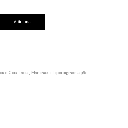
l Cream quantity
Adicionar
s e Geis
,
Facial
,
Manchas e Hiperpigmentação