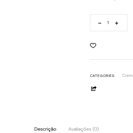
Melan Tran3x Ge
Creme
CATEGORIES:
Descrição
Avaliações (0)