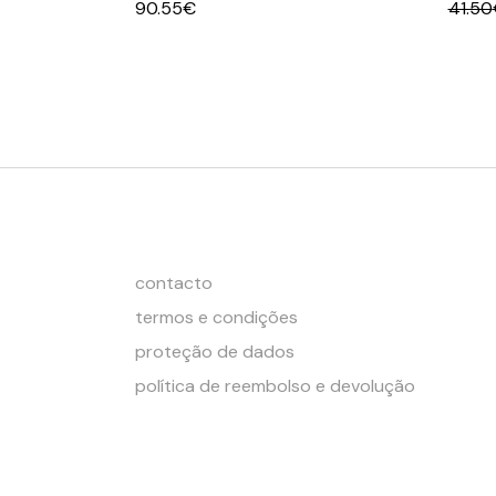
90.55
€
41.50
O
O
preço
preço
origin
atual
era:
é:
41.50
37.35
contacto
termos e condições
proteção de dados
política de reembolso e devolução