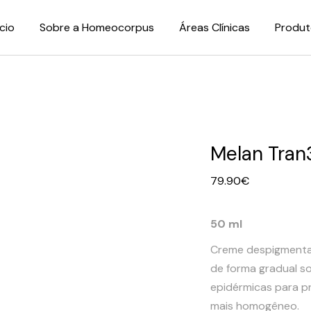
ício
Sobre a Homeocorpus
Áreas Clínicas
Produt
Melan Tran
79.90
€
50 ml
Creme despigmentan
de forma gradual s
epidérmicas para p
mais homogêneo.