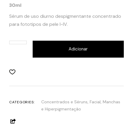
30ml
Sérum de uso diurno despigmentante concentrado
para fototipos de pele I-IV.
Adicionar
Concentrados e Séruns
,
Facial
,
Manchas
CATEGORIES:
e Hiperpigmentação