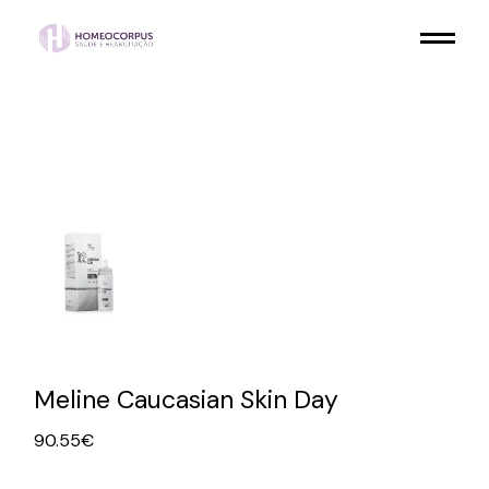
Skip
to
the
content
Meline Caucasian Skin Day
90.55
€