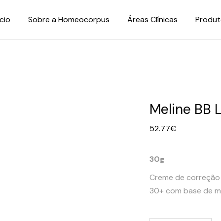
ício
Sobre a Homeocorpus
Áreas Clínicas
Produt
Meline BB L
52.77
€
30g
Creme de correção 
30+ com base de m