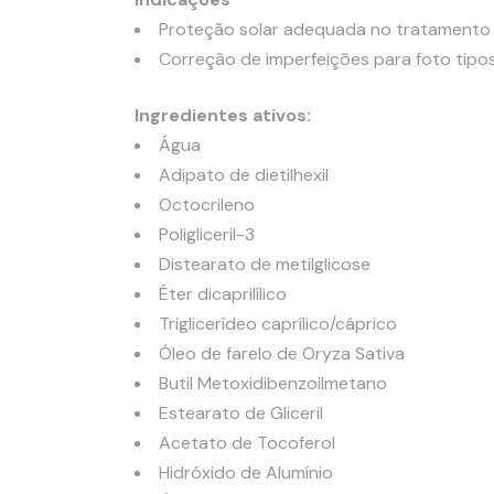
Proteção solar adequada no tratamento
Correção de imperfeições para foto tipos de
Ingredientes ativos:
Água
Adipato de dietilhexil
Octocrileno
Poligliceril-3
Distearato de metilglicose
Éter dicaprilílico
Triglicerídeo caprílico/cáprico
Óleo de farelo de Oryza Sativa
Butil Metoxidibenzoilmetano
Estearato de Gliceril
Acetato de Tocoferol
Hidróxido de Alumínio