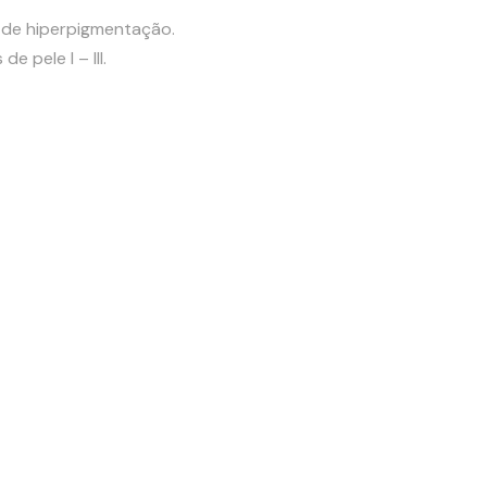
 de hiperpigmentação.
 pele I – III.