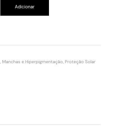
quantity
Adicionar
,
Manchas e Hiperpigmentação
,
Proteção Solar