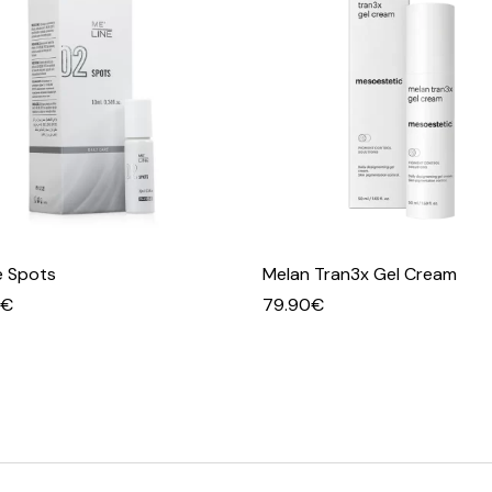
e Spots
Melan Tran3x Gel Cream
€
79.90
€