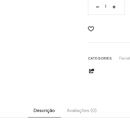
Meline BB Light 
Facial
CATEGORIES:
Descrição
Avaliações (0)