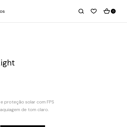
os
0
ight
e proteção solar com FPS
aquiagem de tom claro.