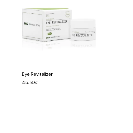
Eye Revitalizer
45.14
€