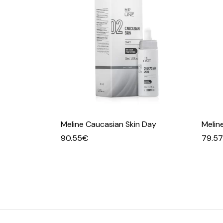
Meline Caucasian Skin Day
Melin
90.55
€
79.57