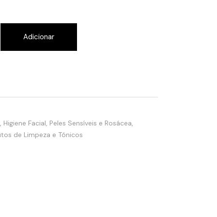
ion quantity
Adicionar
,
Higiene Facial
,
Peles Sensíveis e Rosácea
,
tos de Limpeza e Tónicos