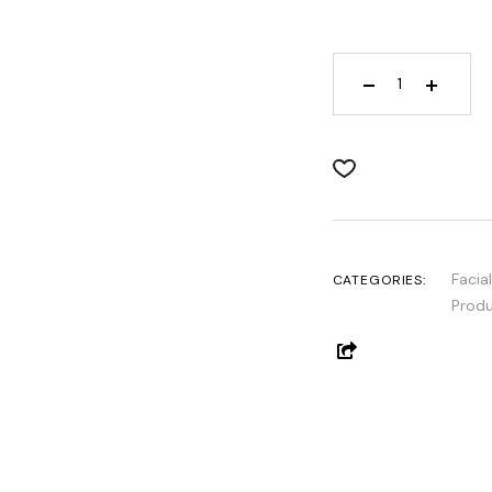
Hydracream Fus
Facial
CATEGORIES:
Produ