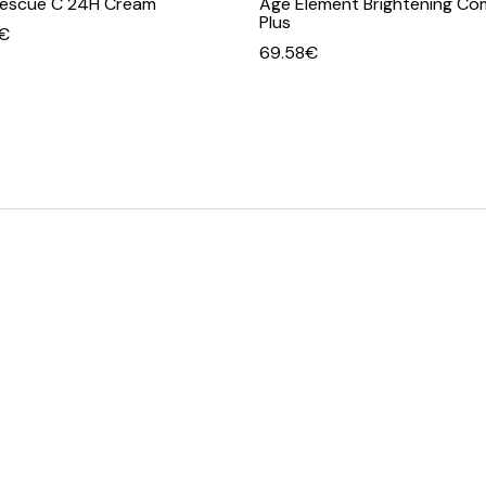
escue C 24H Cream
Age Element Brightening Co
Plus
€
69.58
€