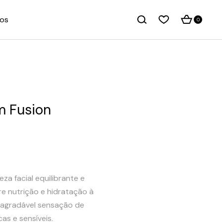
os
0
m Fusion
za facial equilibrante e
re nutrição e hidratação à
 agradável sensação de
as e sensíveis.