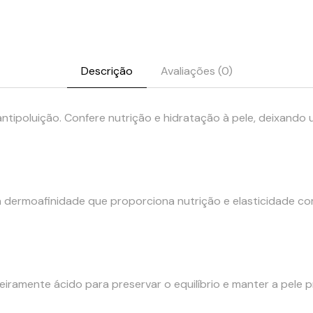
Descrição
Avaliações (0)
 antipoluição. Confere nutrição e hidratação à pele, deixand
a dermoafinidade que proporciona nutrição e elasticidade c
iramente ácido para preservar o equilíbrio e manter a pele 