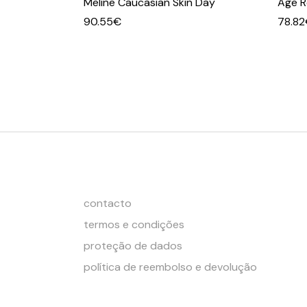
Meline Caucasian Skin Day
Age R
90.55
€
78.82
contacto
termos e condições
proteção de dados
política de reembolso e devolução