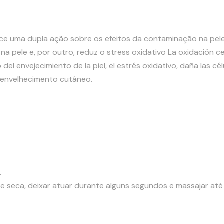
ece uma dupla ação sobre os efeitos da contaminação na pel
a pele e, por outro, reduz o stress
oxidativo
La oxidación ce
 del envejecimiento de la piel, el estrés oxidativo, daña las cé
 envelhecimento cutâneo.
.
ele seca, deixar atuar durante alguns segundos e massajar até