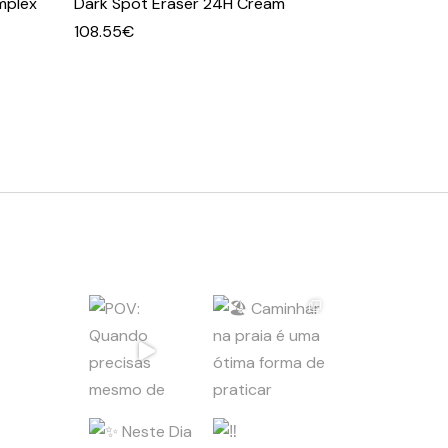
mplex
Dark Spot Eraser 24H Cream
108.55
€