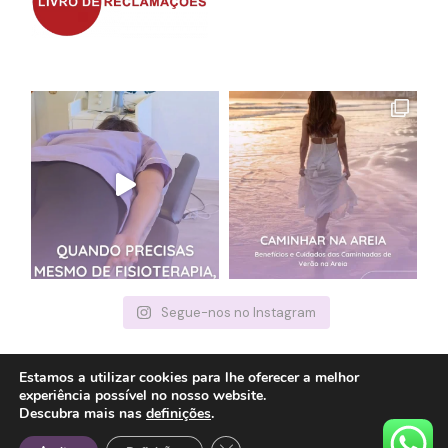
Segue-nos no Instagram
Estamos a utilizar cookies para lhe oferecer a melhor
experiência possível no nosso website.
© 2022
Cláudia Carreira
, Todos os Direitos Reservados
Descubra mais nas
definições
.
Close GDPR Cookie Banner