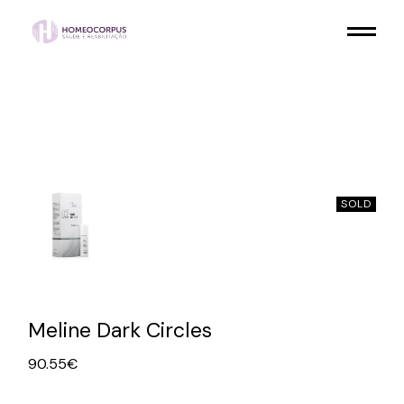
Skip
to
the
content
SOLD
Meline Dark Circles
90.55
€