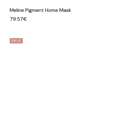
Meline Pigment Home Mask
79.57
€
SALE