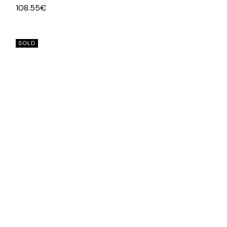
108.55
€
SOLD