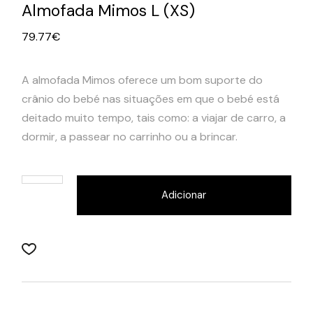
Almofada Mimos L (XS)
79.77
€
A almofada Mimos oferece um bom suporte do
crânio do bebé nas situações em que o bebé está
deitado muito tempo, tais como: a viajar de carro, a
dormir, a passear no carrinho ou a brincar.
Adicionar