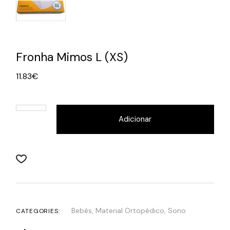
Fronha Mimos L (XS)
11.83
€
Adicionar
Bebés
,
Material Ortopédico
,
Sono
CATEGORIES: