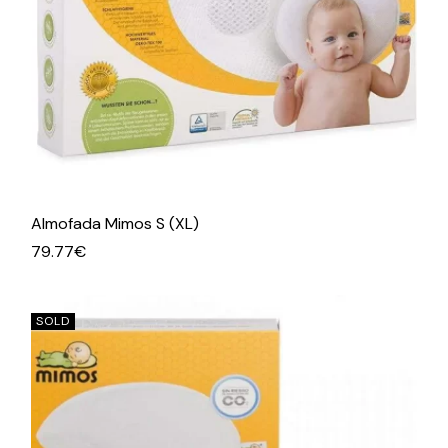
Almofada Mimos S (XL)
79.77
€
SOLD