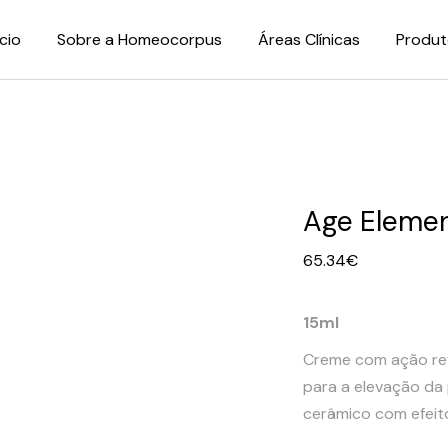
ício
Sobre a Homeocorpus
Áreas Clínicas
Produt
Age Elemen
65.34
€
15ml
Creme com ação revi
para a elevação da p
cerâmico com efeito