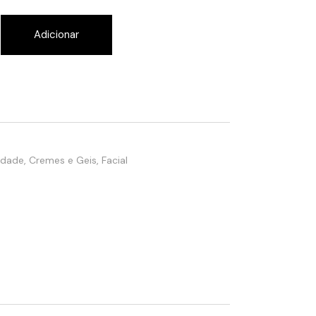
ming Eye Contour quantity
Adicionar
Idade
,
Cremes e Geis
,
Facial