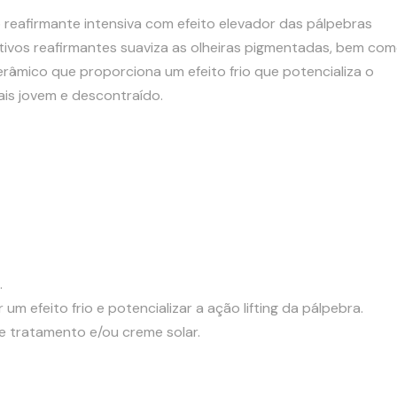
reafirmante intensiva com efeito elevador das pálpebras
tivos reafirmantes suaviza as olheiras pigmentadas, bem co
cerâmico que proporciona um efeito frio que potencializa o
ais jovem e descontraído.
.
m efeito frio e potencializar a ação lifting da pálpebra.
e tratamento e/ou creme solar.