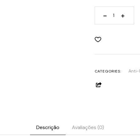
Age Element Fir
Anti-
CATEGORIES:
Descrição
Avaliações (0)