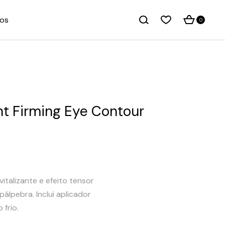
os
0
t Firming Eye Contour
talizante e efeito tensor
álpebra. Inclui aplicador
 frio.