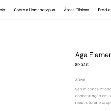
ício
Sobre a Homeocorpus
Áreas Clínicas
Produt
Age Elemen
89.54
€
30ml
Sérum concentrado c
concentração em at
reestruturar e prop