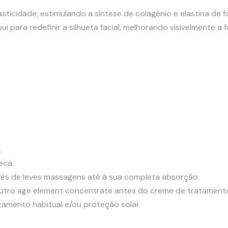
ticidade, estimulando a síntese de colagénio e elastina de 
bui para redefinir a silhueta facial, melhorando visivelmente a f
.
eca.
avés de leves massagens até à sua completa absorção.
utro age element concentrate antes do creme de tratament
tamento habitual e/ou proteção solar.