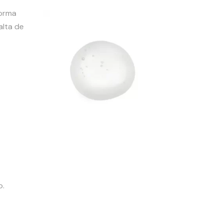
forma
alta de
o.