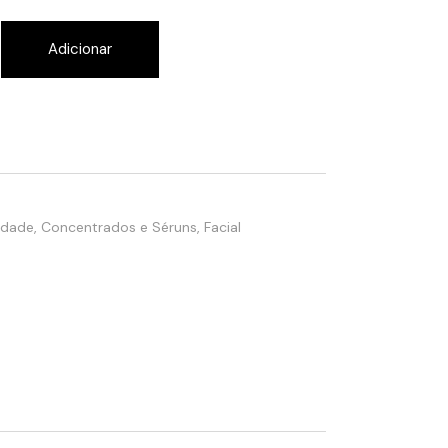
ming Concentrate quantity
Adicionar
Idade
,
Concentrados e Séruns
,
Facial