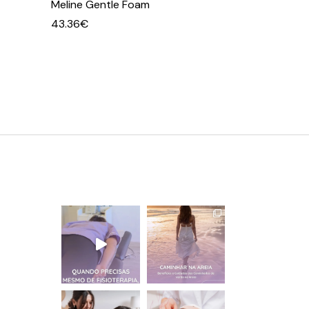
Meline Gentle Foam
43.36
€