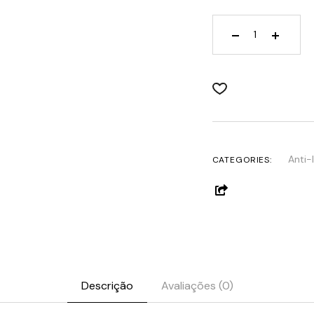
Age Element Fir
Anti-
CATEGORIES:
Descrição
Avaliações (0)