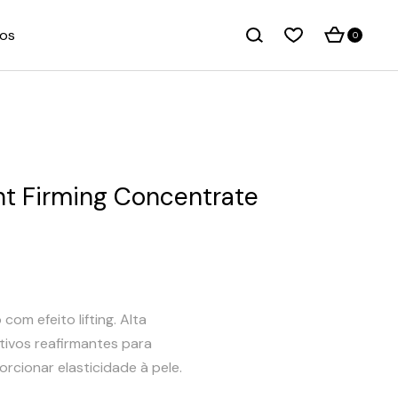
os
0
t Firming Concentrate
om efeito lifting. Alta
ivos reafirmantes para
orcionar elasticidade à pele.