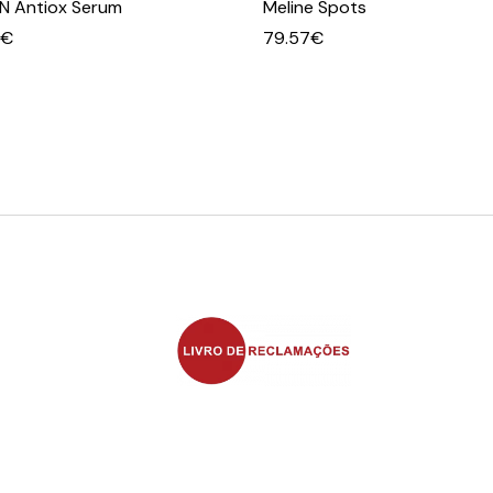
N Antiox Serum
Meline Spots
€
79.57
€