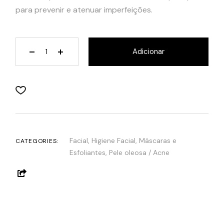
para prevenir e atenuar imperfeições.
Pure Renewing Mask quantity
Adicionar
Facial
,
Higiene Facial
,
Máscaras e
CATEGORIES:
Esfoliantes
,
Pele oleosa / Acne