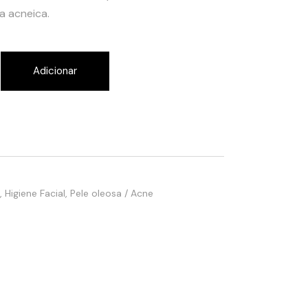
a acneica.
quantity
Adicionar
,
Higiene Facial
,
Pele oleosa / Acne