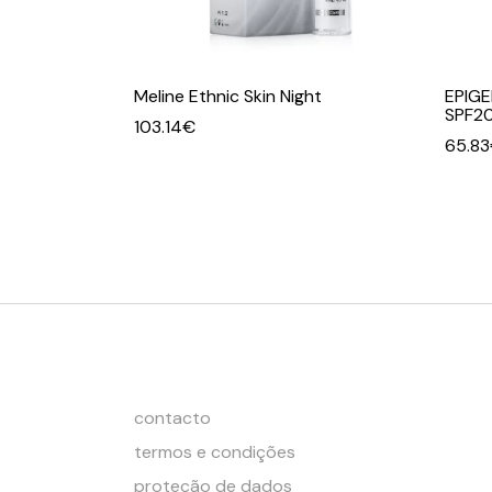
Meline Ethnic Skin Night
EPIGE
SPF2
103.14
€
65.83
contacto
termos e condições
proteção de dados