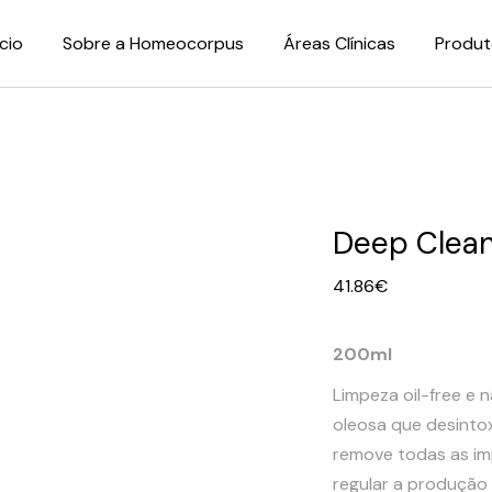
ício
Sobre a Homeocorpus
Áreas Clínicas
Produt
Deep Clea
41.86
€
200ml
Limpeza oil-free e
oleosa que desinto
remove todas as im
regular a produção 