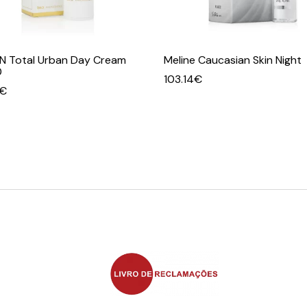
N Total Urban Day Cream
Meline Caucasian Skin Night
0
103.14
€
€