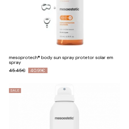
mesoprotech® body sun spray protetor solar em
spray
45.45
€
40.91
€
O
O
preço
preço
original
atual
era:
é:
45.45€.
40.91€.
SALE