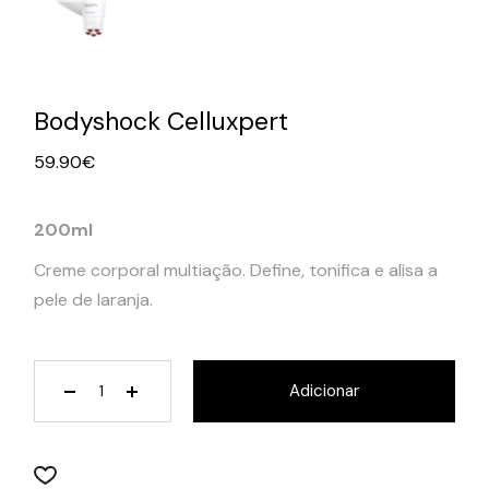
Bodyshock Celluxpert
59.90
€
200ml
Creme corporal multiação. Define, tonifica e alisa a
pele de laranja.
Bodyshock Celluxpert quantity
Adicionar